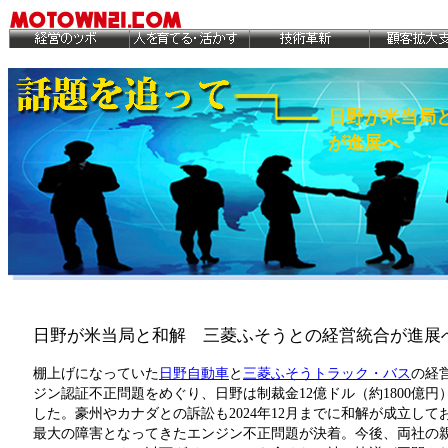
日野が米当局
が進展へ
日野が米当局と和解 三菱ふそうとの経営統合が進展
棚上げになっていた
日野自動車
と
三菱ふそうトラック・バス
の経
ジン認証不正問題をめぐり、日野は制裁金12億ドル（約1800億円
した。豪州やカナダとの訴訟も2024年12月までに和解が成立し
最大の障害となってきたエンジン不正問題が決着。今後、両社の