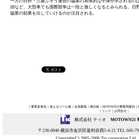
一方の日野・三菱ふそう連合の協業の具体的な中身が示されるの
頭など、大型車でも国際競争は一段と激しくなるとみられる。日
協業の効果を出していけるのか注目される。
｜
事業多角化
｜
使えるツール集
｜
会員募集
｜
掲示板
｜
MOTOWN21事務局案内
｜
｜
リンク
｜
お問合せ
｜
株式会社 ティオ
MOTOWN21
〒236-0046 横浜市金沢区釜利谷西5-4-21 TEL:045-790-
Copyright(C) 2005-2006 Tio corporation Ltd., A