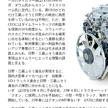
一方のダイムラー側はCEOが24年10
月、ダウム氏からカリン・ラドストロ
ーム氏に交代している。新CEOがどれ
だけ三菱ふそうと日野との統合に熱意
を持っているのかは不明だ。ただ、新
CEOにはダイムラートラックの利益率
を現状の10％程度から、スウェーデン
のスカニアやボルボ並みの15％を確実
に出せる体制にするという責務を課さ
れている。欧州事業に比べ利益率の低
いアジア事業のてこ入れは引き続き課
題とみられ、日野・三菱ふそう連合の
実現はダイムラーにとっても喫緊の課
題と言える。
日野・三菱ふそう連合が実現すると、
国内大型車メーカーはいすゞ自動車・
UDトラックス連合と日野・三菱ふそう
連合の２陣営に分かれることになる。
いすゞはUDを21年４月に子会社化。23年４月にトラクターヘッ
「クオン」に採用したのを手始めに、小型・中型トラック、海外
開始している。25年春にはクオンのMT車をいすゞがUDに供給す