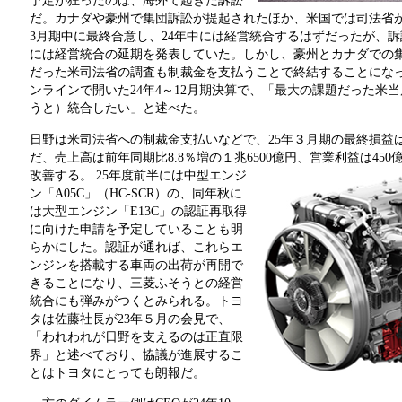
予定が狂ったのは、海外で起きた訴訟
だ。カナダや豪州で集団訴訟が提起されたほか、米国では司法省が
3月期中に最終合意し、24年中には経営統合するはずだったが、訴
には経営統合の延期を発表していた。しかし、豪州とカナダでの集
だった米司法省の調査も制裁金を支払うことで終結することになっ
ンラインで開いた24年4～12月期決算で、「最大の課題だった米
うと）統合したい」と述べた。
日野は米司法省への制裁金支払いなどで、25年３月期の最終損益は2
だ、売上高は前年同期比8.8％増の１兆6500億円、営業利益は45
改善する。
25年度前半には中型エンジ
ン「A05C」（HC-SCR）の、同年秋に
は大型エンジン「E13C」の認証再取得
に向けた申請を予定していることも明
らかにした。認証が通れば、これらエ
ンジンを搭載する車両の出荷が再開で
きることになり、三菱ふそうとの経営
統合にも弾みがつくとみられる。トヨ
タは佐藤社長が23年５月の会見で、
「われわれが日野を支えるのは正直限
界」と述べており、協議が進展するこ
とはトヨタにとっても朗報だ。