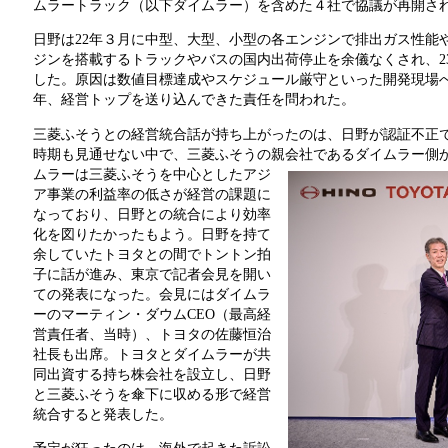
ムラートラック（以下ダイムラー）を含めた４社で協議が再開さ
日野は22年３月に中型、大型、小型の各エンジンで排出ガス性能
ジンを搭載するトラックやバスの国内出荷停止を余儀なくされ、23
した。原因は数値目標達成やスケジュール厳守といった開発現場
年、経営トップを送り込んできた責任を問われた。
三菱ふそうとの経営統合話が持ち上がったのは、日野が認証不正で
時期も見通せない中で、三菱ふそうの親会社であるダイムラー側
ムラーは三菱ふそうを中心としたアジ
ア事業の利益率の低さが経営の課題に
なっており、日野との統合により効率
化を図りたかったもよう。日野を持て
余していたトヨタとの間でトントン拍
子に話が進み、東京で記者会見を開い
ての発表になった。会見にはダイムラ
ーのマーティン・ダウムCEO（最高経
営責任者、当時）、トヨタの佐藤恒治
社長も出席。トヨタとダイムラーが共
同出資する持ち株会社を設立し、日野
と三菱ふそうを傘下に収める形で経営
統合すると発表した。