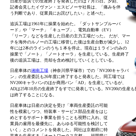
日産が追浜での生産終了を発表したのは７月15日。夕刻、
記者会見したイヴァン・エスピノーサ社長は、「痛みを伴
う判断であり、従業員にお詫びしたい」と述べた。
追浜工場は1961年に操業を始めた。「ダットサンブルーバ
ード」や「マーチ」「キューブ」、電気自動車（EV）
「リーフ」などを生産した日産の主力工場だった。
だが、マー
チを海外のルノーの工場に移管した後は生産台数が減少し、12
年には2本のラインのうち１本を停止。現在は１ラインのみの
操業で「ノート」「ノートオーラ」を生産している。生産終了
後の追浜工場は、売却を含め検討していくとしている。
日産車体の
湘南工場
（神奈川県平塚市）での「NV200キャラバ
ン」の生産委託も26年度に終了すると発表した。同工場では
NV200キャラバンのほか商用バン「AD」を生産しているが、
ADは25年10月の生産終了をすでに発表している。NV200の生
は終了することになる。
日産車体は日産の決定を受け「車両生産委託の可能
性を模索しつつ、特装車・サービス部品生産をはじ
めとするサポート事業を担うことも視野に入れ、従
業員の雇用を最優先に、あらゆる可能性を検討して
いく」とのコメントを発表した。同社は京都府に特
装車を生産する「オートワークス京都」、福岡県に