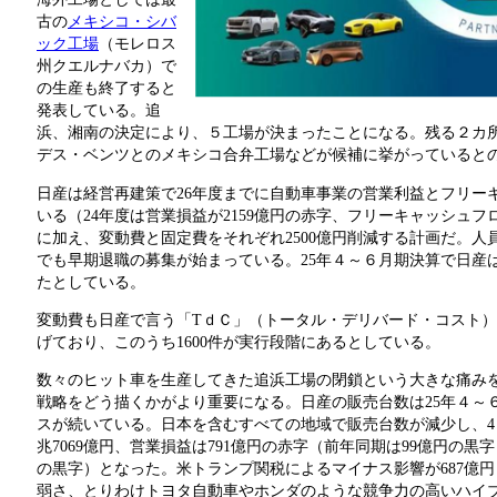
古の
メキシコ・シバ
ック工場
（モレロス
州クエルナバカ）で
の生産も終了すると
発表している。追
浜、湘南の決定により、５工場が決まったことになる。残る２カ
デス・ベンツとのメキシコ合弁工場などが候補に挙がっていると
日産は経営再建策で26年度までに自動車事業の営業利益とフリー
いる（24年度は営業損益が2159億円の赤字、フリーキャッシュフ
に加え、変動費と固定費をそれぞれ2500億円削減する計画だ。
でも早期退職の募集が始まっている。25年４～６月期決算で日産は
たとしている。
変動費も日産で言う「TｄＣ」（トータル・デリバード・コスト
げており、このうち1600件が実行段階にあるとしている。
数々のヒット車を生産してきた追浜工場の閉鎖という大きな痛み
戦略をどう描くかがより重要になる。日産の販売台数は25年４～６
スが続いている。日本を含むすべての地域で販売台数が減少し、4～
兆7069億円、営業損益は791億円の赤字（前年同期は99億円の黒字
の黒字）となった。米トランプ関税によるマイナス影響が687億
弱さ、とりわけトヨタ自動車やホンダのような競争力の高いハイブ