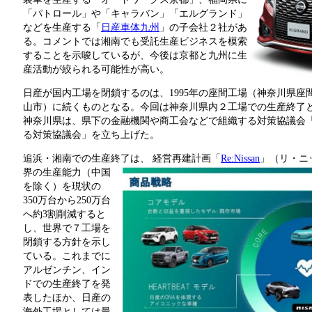
「パトロール」や「キャラバン」「エルグランド」
などを生産する「
日産車体九州
」の子会社２社があ
る。コメントでは湘南でも受託生産ビジネスを模索
することを示唆しているが、今後は京都と九州に生
産活動が絞られる可能性が高い。
日産が国内工場を閉鎖するのは、1995年の座間工場（神奈川県座間
山市）に続くものとなる。今回は神奈川県内２工場での生産終了
神奈川県は、県下の金融機関や商工会などで組織する対策協議会
る対策協議会」を立ち上げた。
追浜・湘南での生産終了は、
経営再建計画「
Re:Nissan
」（リ・ニ
界の生産能力（中国
を除く）を現状の
350万台から250万台
へ約3割削減すると
し、世界で７工場を
閉鎖する方針を示し
ている。これまでに
アルゼンチン、イン
ドでの生産終了を発
表したほか、日産の
海外工場としては最