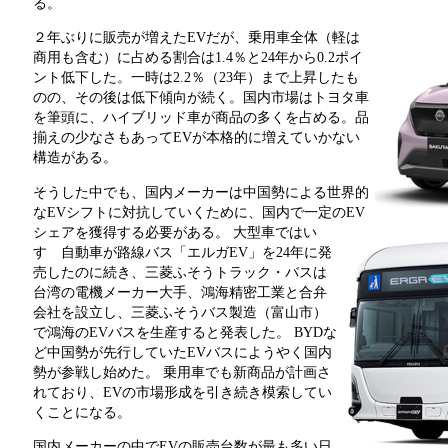
る。
２年ぶりに販売が増えたEVだが、乗用車全体（軽は
商用も含む）に占める割合は1.4％と24年から0.2ポイ
ント低下した。一時は2.2％（23年）まで上昇したも
のの、その後は低下傾向が続く。国内市場はトヨタ車
を筆頭に、ハイブリッド車が商品の多くを占める。品
揃えの少なさもあってEVが本格的に増えていかない
構造がある。
そうした中でも、国内メーカーは中国勢による世界的
なEVシフトに対抗していくために、国内で一定のEV
シェアを獲得する必要がある。
大型車ではい
すゞ自動車が路線バス「エルガEV」を24年に発
売したのに続き、三菱ふそうトラック・バスは
台湾の電機メーカー大手、鴻海精密工業と合弁
会社を設立し、三菱ふそうバス製造（富山市）
で鴻海のEVバスを生産すると発表した。 BYDな
ど中国勢が先行していたEVバスにようやく国内
勢が参戦し始めた。 乗用車でも新商品が計画さ
れており、EVの市場形成を引き続き模索してい
くことになる。
国内メーカーの中でEVの販売台数が最も多い日