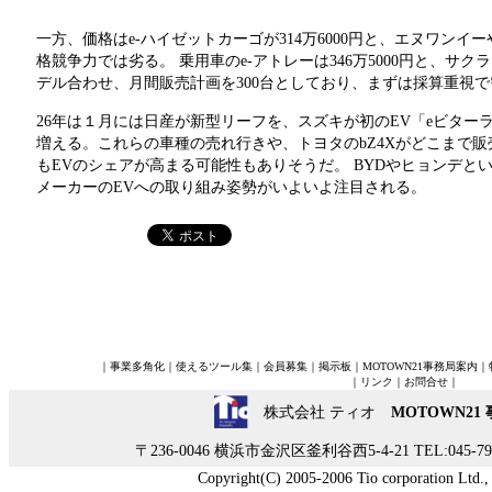
一方、価格はe-ハイゼットカーゴが314万6000円と、エヌワンイ
格競争力では劣る。 乗用車のe-アトレーは346万5000円と、サ
デル合わせ、月間販売計画を300台としており、まずは採算重視
26年は１月には日産が新型リーフを、スズキが初のEV「eビター
増える。これらの車種の売れ行きや、トヨタのbZ4Xがどこまで
もEVのシェアが高まる可能性もありそうだ。 BYDやヒョンデと
メーカーのEVへの取り組み姿勢がいよいよ注目される。
｜
事業多角化
｜
使えるツール集
｜
会員募集
｜
掲示板
｜
MOTOWN21事務局案内
｜
｜
リンク
｜
お問合せ
｜
株式会社 ティオ
MOTOWN21
〒236-0046 横浜市金沢区釜利谷西5-4-21 TEL:045-790-
Copyright(C) 2005-2006 Tio corporation Ltd., A