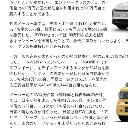
下げたことが奏功した。 エントリークラスの「G」の
価格は480万円と国の補助金を利用すれば300万円台で
購入することができる。
外国メーカー車では、中国・比亜迪（BYD）が前年比
62.4％増の3870台、韓国ヒョンデも同89.2％増の1169台
を販売した。 BYDやヒョンデは100万円を超える値引
きキャンペーンを実施したことで、販売に弾みがついたもよう。
が、プラスを維持したとみられる。
一方、落ち込みが大きかったのが軽自動車だ。軽の25年EV販売台数は
った。
「N-VAN e:（エヌバンイー）」「N-ONE e:（エ
ヌワンイー）」をラインアップするホンダが5247台を販
売したが、「サクラ」の需要が一巡した日産自動車が同
38.5％減の1万4093台、同様に「ekクロスEV」を販売す
る三菱自動車が同42.4％減の1442台と落ち込んだ。
メーカー別のEV販売台数（登録車と軽自動車の合計）
では、日産が前年比38.3％減の1万8968台、ホンダが同
34倍の5257台、トヨタが6.7％増の4213台などとなり、
日産の落ち込みが目立った。 日産は軽EVに加え、「ア
リア」「リーフ」といった登録車も同37.7％減と落ち込
んだ。主力のリーフがモデル末期だったためとみられ