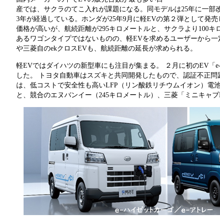
産では、サクラのてこ入れが課題になる。同モデルは25年に一部
3年が経過している。ホンダが25年9月に軽EVの第２弾として発
価格が高いが、航続距離が295キロメートルと、サクラより100
あるワゴンタイプではないものの、軽EVを求めるユーザーから一
や三菱自のekクロスEVも、航続距離の延長が求められる。
軽EVではダイハツの新型車にも注目が集まる。 ２月に初のEV「e
した。 トヨタ自動車はスズキと共同開発したもので、認証不正問
は、低コストで安全性も高いLFP（リン酸鉄リチウムイオン）電池
と、競合のエヌバンイー（245キロメートル）、三菱「ミニキャブ