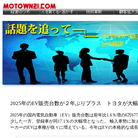
2025年のE
が大幅増
2025年のEV販売台数が２年ぶりプラス トヨタが大
2025年の国内電気自動車（EV）販売台数は前年比1.6％増の6万6
少した一方、登録車が同17.1％の大幅増となった。 輸入車勢に
ーカーのEVは車種が徐々に増えている。今年はEVの本格的な成