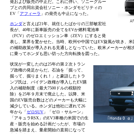
発および販売の中止だ。これに伴い、ソニーグルー
プとの共同出資会社ソニー・ホンダモビリティの
EV「
アフィーラ
」の発売も中止になった。
ホンダ
と言えば21年、就任したばかりの三部敏宏社
長が、40年に新車販売の全てをEVか燃料電池車
（FCV）のゼロエミッション車（ZEV）にすると発
表し、業界を驚かせた。当時、欧州や中国ではEV旋風が吹き、米
の補助政策が導入される見通しとなっていた。欧米メーカーが相次
に乗ってホンダも思い切った方向転換を図った。
状況が一変したのは25年の第２次トラン
プ政権の発足からだ。石油を「掘って、
掘って、掘りまくれ！」と豪語したトラ
ンプ氏は、バイデン政権が導入したEV購
入の補助制度（最大7500ドルの税額控
除）を25年９月末で廃止した。以降、米
国のEV販売台数はどのメーカーも大幅に
減少している。ホンダは他社に遅れて26
年から「
ゼロSUV
」「ゼロ・サルーン」
「アキュラRSX」のEV3車種の米国での生
産・販売を始める計画だったが、市場の
急減を踏まえ、量産開始の直前になって