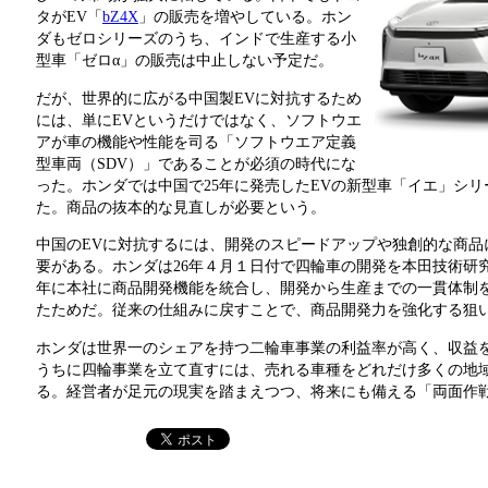
タがEV「
bZ4X
」の販売を増やしている。ホン
ダもゼロシリーズのうち、インドで生産する小
型車「ゼロα」の販売は中止しない予定だ。
だが、世界的に広がる中国製EVに対抗するため
には、単にEVというだけではなく、ソフトウエ
アが車の機能や性能を司る「ソフトウエア定義
型車両（SDV）」であることが必須の時代にな
った。ホンダでは中国で25年に発売したEVの新型車「イエ」シ
た。商品の抜本的な見直しが必要という。
中国のEVに対抗するには、開発のスピードアップや独創的な商品
要がある。ホンダは26年４月１日付で四輪車の開発を本田技術研
年に本社に商品開発機能を統合し、開発から生産までの一貫体制
たためだ。従来の仕組みに戻すことで、商品開発力を強化する狙
ホンダは世界一のシェアを持つ二輪車事業の利益率が高く、収益
うちに四輪事業を立て直すには、売れる車種をどれだけ多くの地
る。経営者が足元の現実を踏まえつつ、将来にも備える「両面作