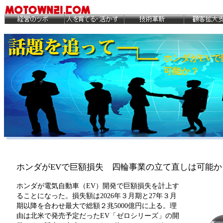
ホンダがEV
可能か？
ホンダがEVで巨額損失 四輪事業の立て直しは可能か
ホンダが電気自動車（EV）開発で巨額損失を計上す
ることになった。損失額は2026年３月期と27年３月
期以降を合わせ最大で総額２兆5000億円に上る。理
由は北米で発売予定だったEV「ゼロシリーズ」の開