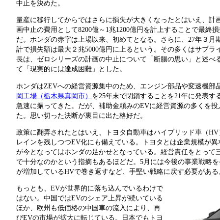
中止を決めた。
量産に移行してからではさらに損失が大きくなったとはいえ、計画
画中止の費用として8200億～1兆1200億円を計上することで最終
だ。ホンダの赤字は上場以来、初めてとなる。さらに、27年３月
計で損失額は最大２兆5000億円に上るという。その多くはサプ
長は、ゼロシリーズの計画の中止について「断腸の思い」と述べる
て「現実的には達成困難」とした。
ホンダはZEVへの経営資源集中のため、エンジン部品や変速機部
岡工場（栃木県真岡市）
を25年末で閉鎖することを21年に発表
急速に振ってきた。だが、補助金頼みのEVに経営資源の多くを投
た。思い切った決断が裏目に出た格好だ。
政策に翻弄されたとはいえ、トヨタ自動車はハイブリッド車（HV
レインを残しつつEV化にも備えている。トヨタとは企業規模が異
が今となってはホンダの足かせとなっている。経営責任をとって
で十分なのかという指摘もあるほどだ。5月には今後の事業戦略
が増加しているHVで巻き返すなど、手堅い戦略に戻す必要がある
もっとも、EVが世界的に落ち込んでいるわけで
はない。中国ではEVのシェア上昇が続いている
ほか、欧州も低価格の中国車の流入により、再
びEVの市場が拡大に転じている。日本でもトヨ