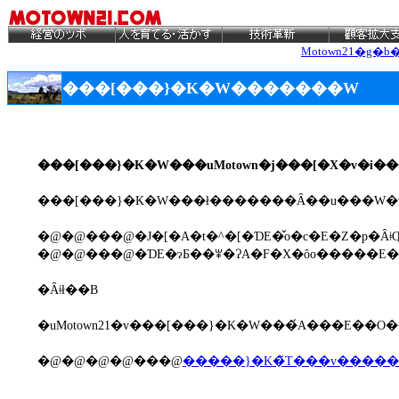
Motown21�g�b
���[���}�K�W�������W
���[���}�K�W���uMotown�j���[�X�v�i���
�@�@���@�J�[�A�t�^�[�ƊE�̌o�c�E�Z�p�Ȃ
�@�@���@�ƊE�ɂƂ��ꂸ�ɁA�F�X�ȏo�����E�
�Ȃǂł��B
�@�@�@�@���@
�����}�K�̃T���v����