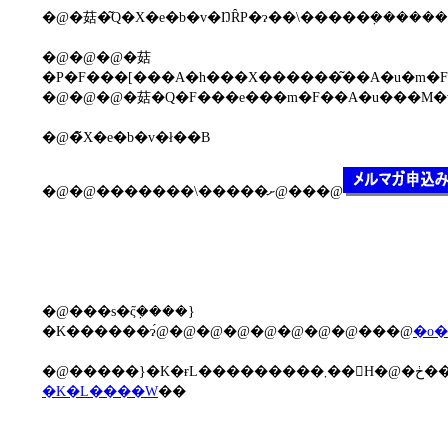
�@�@�@�菇
�P�F���[���A�h���X������͂��A�u�m�
�@�@�@�菇�Q�F���e���m�F��A�u���M�
�@�̃X�e�b�v�ł��B
�@�@�������\�����ށ@���@
�@���s�ς݂̃����}
�K������ɂ́@�@�@�@�@�@�@�@���@
�o�
�@�����}
�K�L����W
��