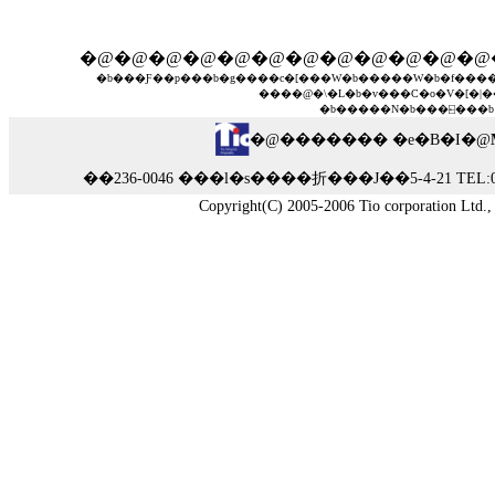
�@�@�@�@�@�@�@�@�@�@�@�@
�b
���Ƒ��p��
�b
�g����c�[���W
�b
�����W
�b
�f���
����@�\�L
�b
�v���C�o�V�[�|�
�b
�����N
�b
���⍇��
�b
�@������� �e�B�I�@
��236-0046 ���l�s����折���J��5-4-21 TEL:045-
Copyright(C) 2005-2006 Tio corporation Ltd., A