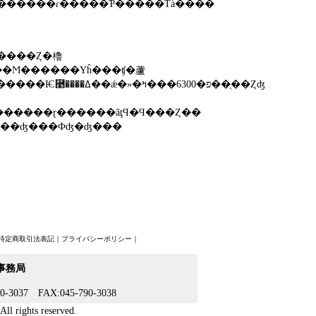
�������ɾ�����Ƥ�����Τǡ����
�����Ȥ�櫓
�Ϻ������Υĥ���ʧ�蘆
�ƻ�˾褻�Ƥ����ʤ���Фʤ�ʤ���
特定商取引法表記
｜
プライバシーポリシー
｜
 事務局
3037 FAX:045-790-3038
ll rights reserved.