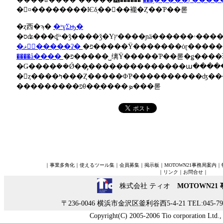
�򽼼¤��������Ѥδָ��򹭤��褦�Ȥ��Ƥ��롣
�ȥ西�ϡ�
�ˣɣΣԣ�
�סʥ���ȡˤˣ�ǯ
�פ�����Ÿ�������ȯɽ�����
�ޥ󥹥꡼�����ʡ�
����å����
�פ�����˽缡Ÿ�����Ƥ��롣�ǥ����顼
�Ǥ����ܿ��Ǿ��̡��������������ա����
�󥹥ȥ����ߤ���Ȥ�����ФƤ����������ʤ���®���뤳
���������פθ��̤����ܤ���롣
｜
事業多角化
｜
使えるツール集
｜
会員募集
｜
掲示板
｜
MOTOWN21事務局案内
｜
｜
リンク
｜
お問合せ
｜
株式会社 ティオ
MOTOWN21
〒236-0046 横浜市金沢区釜利谷西5-4-21 TEL:045-790-
Copyright(C) 2005-2006 Tio corporation Ltd., A