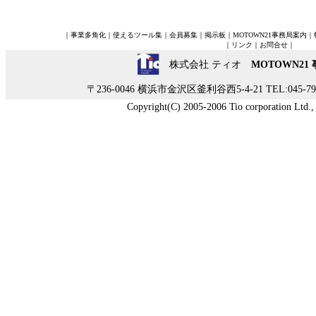
｜
事業多角化
｜
使えるツール集
｜
会員募集
｜
掲示板
｜
MOTOWN21事務局案内
｜
｜
リンク
｜
お問合せ
｜
株式会社 ティオ
MOTOWN21
〒236-0046 横浜市金沢区釜利谷西5-4-21 TEL:045-790-
Copyright(C) 2005-2006 Tio corporation Ltd., A